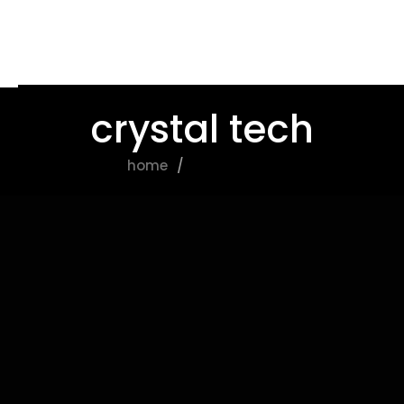
crystal tech
home
crystal tech